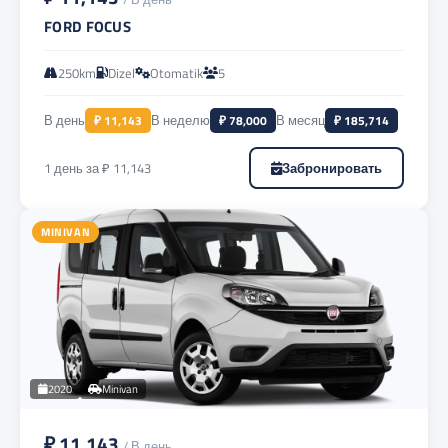
FORD FOCUS
250km
Dizel
Otomatik
5
В день
₽ 11,143
В неделю
₽ 78,000
В месяц
₽ 185,714
1 день за ₽ 11,143
Забронировать
MINIVAN
2020
Minivan
₽ 11,143
/ В день