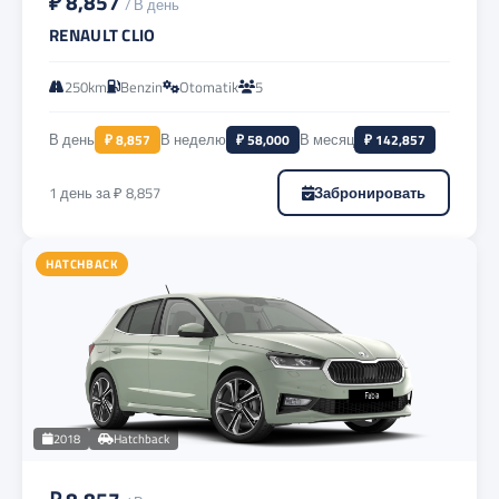
₽ 8,857
/ В день
RENAULT CLIO
250km
Benzin
Otomatik
5
В день
₽ 8,857
В неделю
₽ 58,000
В месяц
₽ 142,857
1 день за ₽ 8,857
Забронировать
HATCHBACK
2018
Hatchback