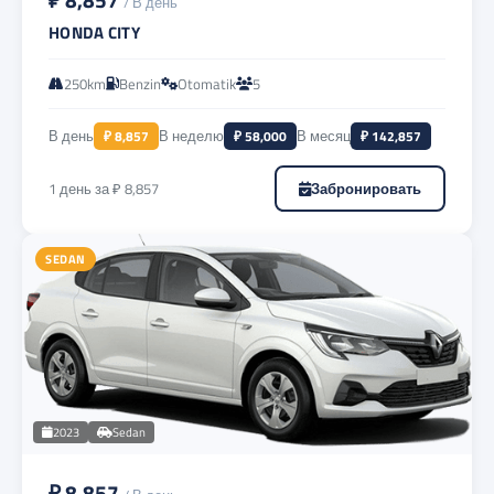
/ В день
HONDA CITY
250km
Benzin
Otomatik
5
В день
₽ 8,857
В неделю
₽ 58,000
В месяц
₽ 142,857
1 день за ₽ 8,857
Забронировать
SEDAN
2023
Sedan
₽ 8,857