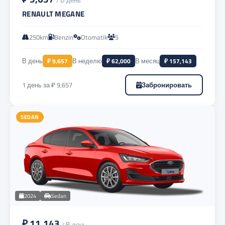
/ В день
RENAULT MEGANE
250km
Benzin
Otomatik
5
В день
₽ 9,657
В неделю
₽ 62,000
В месяц
₽ 157,143
1 день за ₽ 9,657
Забронировать
SEDAN
2024
Sedan
₽ 11,143
/ В день