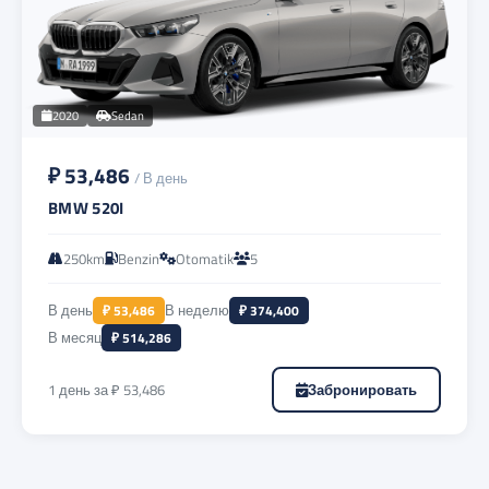
2020
Sedan
₽ 53,486
/ В день
BMW 520I
250km
Benzin
Otomatik
5
В день
₽ 53,486
В неделю
₽ 374,400
В месяц
₽ 514,286
1 день за ₽ 53,486
Забронировать