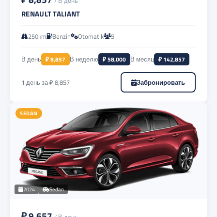
/ В день
RENAULT TALIANT
250km
Benzin
Otomatik
5
В день
₽ 8,857
В неделю
₽ 58,000
В месяц
₽ 142,857
1 день за ₽ 8,857
Забронировать
SEDAN
2024
Sedan
₽ 9,657