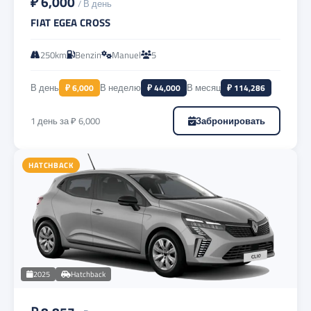
₽ 6,000
/ В день
FIAT EGEA CROSS
250km
Benzin
Manuel
5
В день
₽ 6,000
В неделю
₽ 44,000
В месяц
₽ 114,286
1 день за ₽ 6,000
Забронировать
HATCHBACK
2025
Hatchback