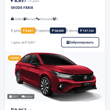
₽ 8,857
/ В день
SKODA FABIA
250km
Benzin
Otomatik
5
В день
₽ 8,857
В неделю
₽ 58,000
В месяц
₽ 137,143
1 день за ₽ 8,857
Забронировать
SEDAN
2023
Sedan
₽ 8,857