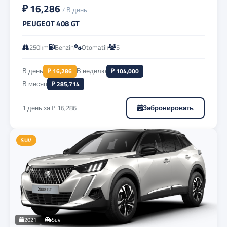
₽ 16,286
/ В день
PEUGEOT 408 GT
250km
Benzin
Otomatik
5
В день
₽ 16,286
В неделю
₽ 104,000
В месяц
₽ 285,714
1 день за ₽ 16,286
Забронировать
SUV
2021
Suv