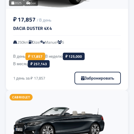
2025
Suv
₽ 17,857
/ В день
DACIA DUSTER 4X4
250km
Dizel
Manuel
5
В день
₽ 17,857
В неделю
₽ 125,000
В месяц
₽ 257,143
1 день за ₽ 17,857
Забронировать
CABRIOLET