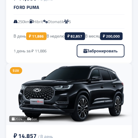
FORD PUMA
250km
Hibrit
Otomatik
5
В день
₽ 11,886
В неделю
₽ 82,857
В месяц
₽ 200,000
1 день за ₽ 11,886
Забронировать
SUV
2024
Suv
₽ 14,857
/ В день