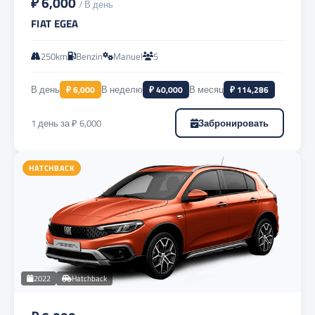
₽ 6,000
/ В день
FIAT EGEA
250km
Benzin
Manuel
5
В день
₽ 6,000
В неделю
₽ 40,000
В месяц
₽ 114,286
1 день за ₽ 6,000
Забронировать
HATCHBACK
2022
Hatchback